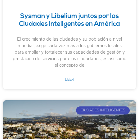
Sysman y Libelium juntos por las
Ciudades Inteligentes en América
El crecimiento de las ciudades y su población a nivel
mundial, exige cada vez más a los gobiernos locales
para ampliar y fortalecer sus capacidades de gestión y
prestación de servicios para los ciudadanos, es así como
el concepto de
LEER
CIUDADES INTELIGENTES