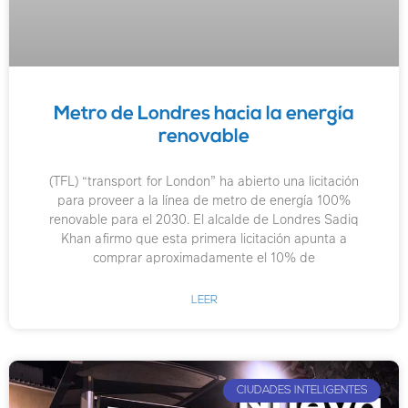
Metro de Londres hacia la energía
renovable
(TFL) “transport for London” ha abierto una licitación
para proveer a la línea de metro de energía 100%
renovable para el 2030. El alcalde de Londres Sadiq
Khan afirmo que esta primera licitación apunta a
comprar aproximadamente el 10% de
LEER
CIUDADES INTELIGENTES