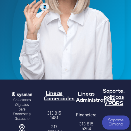
Soporte,
Líneas
Líneas
políticas
Comerciales
Soluciones
Administrativas
y PQRS
Digitales
para
313 815
Empresas y
Financiera
1481
Gobierno
Soporte
313 815
Simona
317
5264