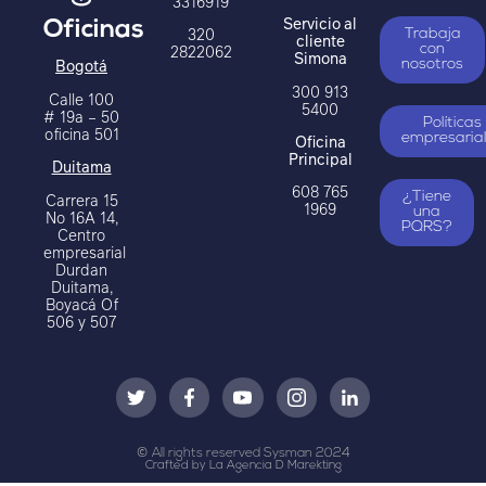
3316919
Servicio al
Oficinas
320
Trabaja
cliente
2822062
con
Simona
Bogotá
nosotros
300 913
Calle 100
5400
# 19a – 50
Políticas
oficina 501
Oficina
empresaria
Principal
Duitama
608 765
Carrera 15
¿Tiene
1969
una
No 16A 14,
PQRS?
Centro
empresarial
Durdan
Duitama,
Boyacá Of
506 y 507
© All rights reserved Sysman 2024
Crafted by La Agencia D Marekting