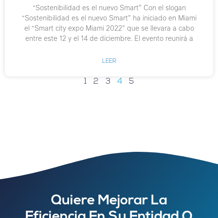
“Sostenibilidad es el nuevo Smart” Con el slogan
“Sostenibilidad es el nuevo Smart” ha iniciado en Miami
el “Smart city expo Miami 2022” que se llevara a cabo
entre este 12 y el 14 de diciembre. El evento reunirá a
LEER
1
2
3
4
5
Quiere Mejorar La
Eficiencia En Su Entidad O