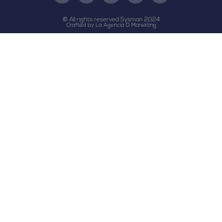
© All rights reserved Sysman 2024
Crafted by La Agencia D Marekting