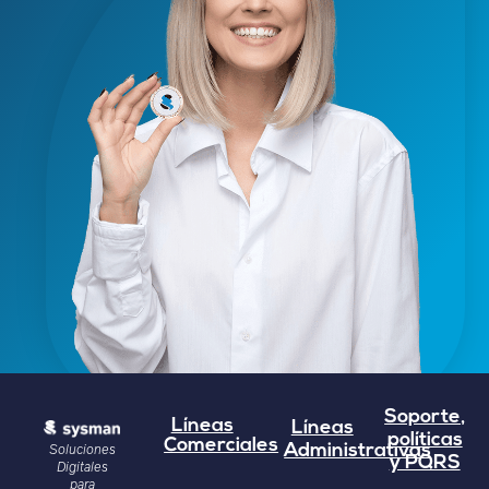
Soporte,
Líneas
Líneas
políticas
Comerciales
Soluciones
Administrativas
y PQRS
Digitales
para