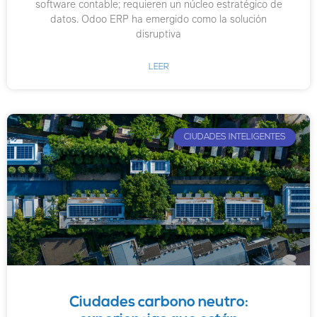
software contable; requieren un núcleo estratégico de
datos. Odoo ERP ha emergido como la solución
disruptiva
LEER
CIUDADES INTELIGENTES
Ciudades carbono neutro: