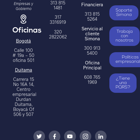
313 815
Empresas y
Financiera
1481
Gobierno
Soporte
313 815
Simona
317
5264
3316919
Servicio al
Oficinas
320
Trabaja
cliente
2822062
con
Simona
Bogotá
nosotros
300 913
Calle 100
5400
# 19a – 50
Políticas
oficina 501
Oficina
empresaria
Principal
Duitama
608 765
Carrera 15
¿Tiene
1969
una
No 16A 14,
PQRS?
Centro
empresarial
Durdan
Duitama,
Boyacá Of
506 y 507