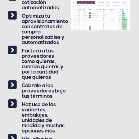
cotización
automatizadas
Optimiza tu
aprovisionamiento
con contratos de
compra
personalizables y
automatizados
Factura a tus
proveedores
como quieras,
cuando quieras y
por la cantidad
que quieras
Cóbrale a los
proveedores bajo
tus términos
Haz uso de las
variantes,
embalajes,
unidades de
medida y muchas
opciones más