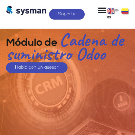
EN
Soporte
ES
Cadena de
Módulo de
suministro Odoo
Habla con un asesor