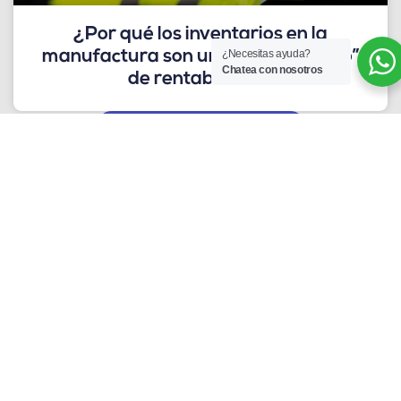
¿Por qué los inventarios en la
manufactura son un “agujero negro”
¿Necesitas ayuda?
Chatea con nosotros
de rentabilidad?
Más contenidos sobre ERP