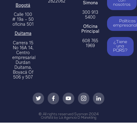
2822062
con
Simona
Bogotá
nosotros
300 913
Calle 100
5400
# 19a – 50
Políticas
oficina 501
Oficina
empresaria
Principal
Duitama
608 765
Carrera 15
¿Tiene
1969
una
No 16A 14,
PQRS?
Centro
empresarial
Durdan
Duitama,
Boyacá Of
506 y 507
© All rights reserved Sysman 2024
Crafted by La Agencia D Marekting