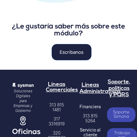
¿Le gustaría saber más sobre este
módulo?
Escríbanos
"Más de 150 entidades utilizan
Soporte,
Líneas
Líneas
nuestro software para Gobierno"
políticas
Comerciales
Soluciones
Administrativas
y PQRS
Digitales
para
313 815
Empresas y
Financiera
1481
Gobierno
Soporte
313 815
Simona
317
5264
3316919
Servicio al
Oficinas
320
Trabaja
cliente