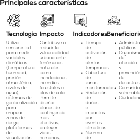
Principales características
Tecnología
Impacto
Indicadores
Beneficiari
Utiliza
Contribuye a
Tiempo
Administr
sensores IoT
reducir la
de
públicas
para medir
vulnerabilidad
activación
Organism
variables
urbana ante
de
de
climáticas
fenómenos
alertas
atención
(temperatura,
naturales
tempranas
y
humedad,
como
Cobertura
prevenció
presión
inundaciones,
de
de
atmosférica,
incendios
zonas
desastres
niveles de
forestales o
monitoreadas
Comunida
agua),
olas de calor.
Reducción
vulnerabl
sistemas de
Permite
de
Ciudadan
geolocalización
diseñar
daños
para
planes de
e
mapear
contingencia
impactos
zonas de
más
por
riesgo,
efectivos,
eventos
plataformas
proteger
climáticos
de
vidas
Número
visualización
humanas,
de