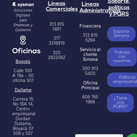
Soporte,
Líneas
Líneas
políticas
Comerciales
Soluciones
Administrativas
y PQRS
Digitales
para
313 815
Empresas y
Financiera
1481
Gobierno
Soporte
313 815
Simona
317
5264
3316919
Servicio al
Oficinas
320
Trabaja
cliente
2822062
con
Simona
Bogotá
nosotros
300 913
Calle 100
5400
# 19a – 50
Políticas
oficina 501
Oficina
empresaria
Principal
Duitama
608 765
Carrera 15
¿Tiene
1969
una
No 16A 14,
PQRS?
Centro
empresarial
Durdan
Duitama,
Boyacá Of
506 y 507