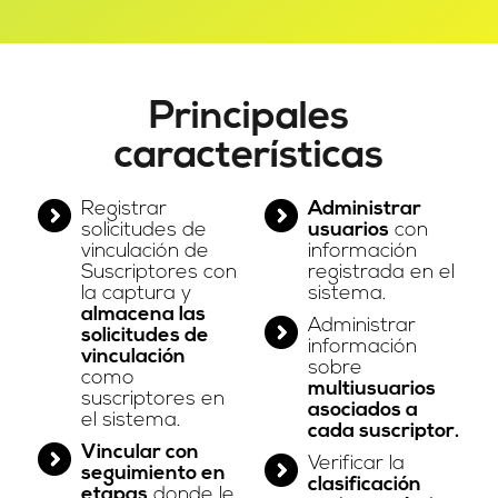
Principales
características
Registrar
Administrar
solicitudes de
usuarios
con
vinculación de
información
Suscriptores con
registrada en el
la captura y
sistema.
almacena las
Administrar
solicitudes de
información
vinculación
sobre
como
multiusuarios
suscriptores en
asociados a
el sistema.
cada suscriptor.
Vincular con
Verificar la
seguimiento en
clasificación
etapas
donde le