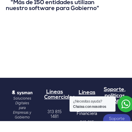
"Más de 150 entidades utilizan
nuestro software para Gobierno"
Soporte,
Líneas
Líneas
políticas
Comerciales
Soluciones
Administrativas
y PQRS
¿Necesitas ayuda?
Digitales
Chatea con nosotros
para
313 815
Empresas y
Financiera
1481
Gobierno
Soporte
313 815
Simona
317
5264
3316919