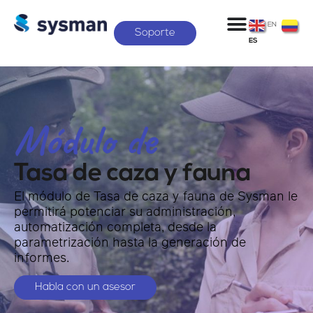
EN
Soporte
ES
Módulo de
Tasa de caza y fauna
El módulo de Tasa de caza y fauna de Sysman le
permitirá potenciar su administración,
automatización completa, desde la
parametrización hasta la generación de
informes.
Habla con un asesor