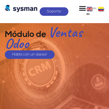
EN
Soporte
ES
Ventas
Módulo de
Odoo
Habla con un asesor