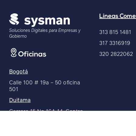
Líneas Come
Soluciones Digitales para Empresas y
313 815 1481
Gobierno
317 3316919
320 2822062
Oficinas
Bogotá
Calle 100 # 19a – 50 oficina
501
Duitama
Carrera 15 No 16A 14, Centro
empresarial Durdan Duitama,
Boyacá Of 506 y 507