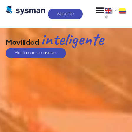
EN
Soporte
ES
inteligente
Movilidad
Habla con un asesor