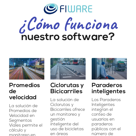
¿Cómo funciona
nuestro software?
Promedios
Ciclorutas y
Paraderos
de
Bicicarriles
inteligentes
velocidad
La solución de
Los Paraderos
Ciclorutas y
Inteligentes
La solución de
Bicicarriles ofrece
integran el
Promedios de
un monitoreo y
conteo de
Velocidad en
gestión
usuarios en
Segmentos
inteligente del
paraderos
Viales permite el
uso de bicicletas
públicos con el
cálculo y
en áreas
número de
monitoreo en