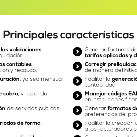
Principales características
las validaciones
Generar facturas d
iquidación
tarifas aplicadas y 
as contables
Corregir preliquida
ción y recaudo.
de manera definitiva
uración,
ya sea mensual
Facilitar la
generació
contabilidad.
e cobro,
vinculando
Manejar códigos EA
en instituciones fina
ón
de servicios públicos
Generar
formatos d
preferencias del pro
eríodos de forma
Facilitar la creación
a los facturadores 