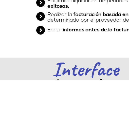
Facilitar la liquidación de período
exitosas.
Realizar la
facturación basada en 
determinado por el proveedor de 
Emitir
informes antes de la factura
Interface
de usuario
Nuestra interface es intuitiva y 
para todo tipo de perfiles. No s
necesarios conocimientos ava
informática o tecnología para 
nuestra plataforma, la experien
usuario amigable.