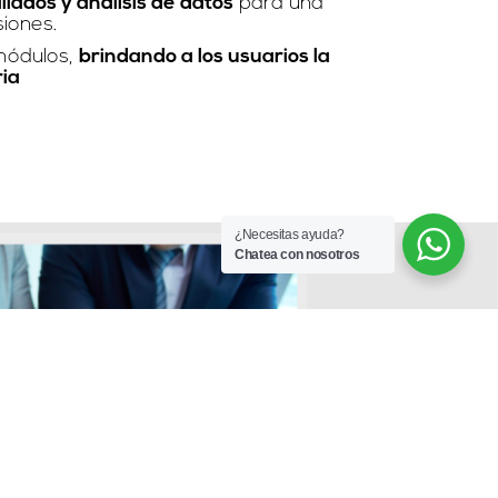
lados y análisis de datos
para una
iones.
módulos,
brindando a los usuarios la
ia
¿Necesitas ayuda?
Chatea con nosotros