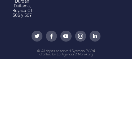
Durdan
Duitama,
Boyacá Of
506 y 507
© All rights reserved Sysman 2024
Crafted by La Agencia D Marekting