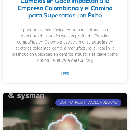
Cambios en Odoo Impactan a la
Empresa Colombiana y el Camino
para Superarlos con Éxito
El panorama tecnológico empresarial atraviesa un
momento de transformación profunda. Para las
compañías en Colombia especialmente aquellas en
sectores exigentes como la manufactura, el retail y la
distribución ubicadas en centros industriales clave como
Antioquia, el Valle del Cauca y
LEER
SOFTWARE ENTIDADES PÚBLICAS