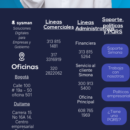
Soporte,
Líneas
Líneas
políticas
Comerciales
Soluciones
Administrativas
y PQRS
Digitales
para
313 815
Empresas y
Financiera
1481
Gobierno
Soporte
313 815
Simona
317
5264
3316919
Servicio al
Oficinas
320
Trabaja
cliente
2822062
con
Simona
Bogotá
nosotros
300 913
Calle 100
5400
# 19a – 50
Políticas
oficina 501
Oficina
empresaria
Principal
Duitama
608 765
Carrera 15
¿Tiene
1969
una
No 16A 14,
PQRS?
Centro
empresarial