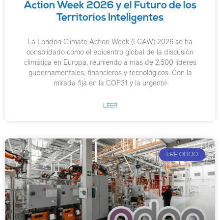
Action Week 2026 y el Futuro de los
Territorios Inteligentes
La London Climate Action Week (LCAW) 2026 se ha
consolidado como el epicentro global de la discusión
climática en Europa, reuniendo a más de 2,500 líderes
gubernamentales, financieros y tecnológicos. Con la
mirada fija en la COP31 y la urgente
LEER
ERP ODOO