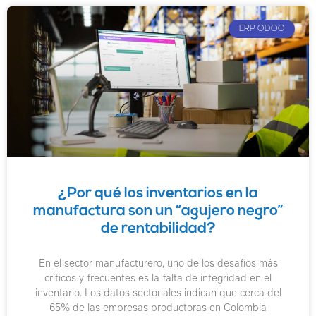
ERP ODOO
¿Por qué los inventarios en la
manufactura son un “agujero negro”
de rentabilidad?
En el sector manufacturero, uno de los desafíos más
críticos y frecuentes es la falta de integridad en el
inventario. Los datos sectoriales indican que cerca del
65% de las empresas productoras en Colombia