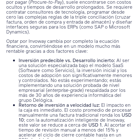
por pagar (
Procure-to-Pay
), suele encontrarse con costos
ocultos y tiempos de desarrollo prolongados. Se requiere
contratar consultores de tecnología, programar desde
cero las complejas reglas de la triple conciliación (cruzar
factura, orden de compra y entrada de almacén) y diseñar
interfaces seguras para los ERPs (como SAP o Microsoft
Dynamics).
Optar por Invoway cambia por completo la ecuación
financiera, convirtiéndose en un modelo mucho más
rentable gracias a dos factores clave:
Inversión predecible vs. Desarrollo incierto:
Al ser
una solución especializada bajo el modelo SaaS
(Software como Servicio), la inversión inicial y los
costos de adopción son significativamente menores
y controlados. No estás experimentando; estás
implementando una solución probada de nivel
empresarial (
enterprise-grade
) respaldada por los
más de 30 años de experiencia informática del
grupo Delógica.
Retorno de inversión a velocidad luz:
El impacto en
la caja es inmediato. El costo promedio de procesar
manualmente una factura tradicional ronda los
USD
10
; con la automatización inteligente de Invoway,
este valor se reduce a cerca de
USD 1
. Al acortar el
tiempo de revisión manual a menos del 15% y
acelerar el ciclo de cierre contable hasta en un