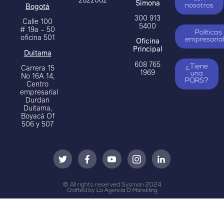
Simona
Bogotá
nosotros
300 913
Calle 100
5400
# 19a – 50
Políticas
oficina 501
Oficina
empresaria
Principal
Duitama
608 765
Carrera 15
¿Tiene
1969
una
No 16A 14,
PQRS?
Centro
empresarial
Durdan
Duitama,
Boyacá Of
506 y 507
© All rights reserved Sysman 2024
Crafted by La Agencia D Marekting