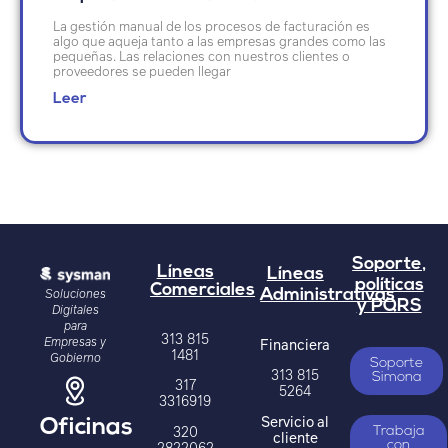
La gestión manual de los procesos de facturación es
algo que aqueja tanto a las empresas grandes como las
pequeñas. Las relaciones con nuestros clientes o
proveedores se pueden llegar
Leer
Soporte,
Líneas
Líneas
políticas
Comerciales
Soluciones
Administrativas
y PQRS
Digitales
para
313 815
Empresas y
Financiera
1481
Gobierno
Soporte
313 815
Simona
317
5264
3316919
Servicio al
Oficinas
320
Trabaja
cliente
2822062
con