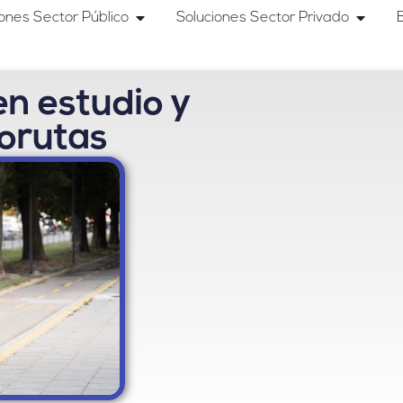
iones Sector Público
Soluciones Sector Privado
en estudio y
orutas