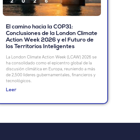
El camino hacia la COP31:
Conclusiones de la London Climate
Action Week 2026 y el Futuro de
los Territorios Inteligentes
La London Climate Action Week (LCAW) 2026 se
ha consolidado como el epicentro global de la
discusión climática en Europa, reuniendo a más
de 2,500 líderes gubernamentales, financieros y
tecnológicos.
Leer