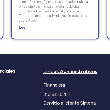
la gestión tecnológica de las entidades públicas
en Colombia enfrenta un entorno de alta
complejidad regulatoria, fiscal y operativa.
Tradicionalmente, la administración pública ha
sustentado
Leer
rciales
Líneas Administrativas
Financiera
313 815 5264
Servicio al cliente Simona