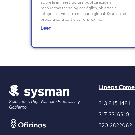
sobre la infraestructura pública exigen
respuestas tecnológicas ágiles, abiertas e
integrales. En este escenario global, Sysman se
prepara para participar el próximo
Leer
Líneas Come
Soluciones Digitales para Empresas y
313 815 1481
Gobierno
317 3316919
320 2822062
Oficinas