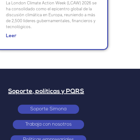
La London Climate Action Week (LCAW) 2026 se
ha consolidado como el epicentro global de la
discusión climática en Europa, reuniendo a más
de 2,500 líderes gubernamentales, financieros y
tecnológicos.
Leer
Soporte, políticas y PQRS
Soporte Simona
Trabaja con nosotros
Políticas empresariales