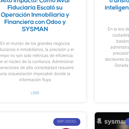
Alto Impacto: Cómo Aval
transf
Fiduciaria Escaló su
intelige
Operación Inmobiliaria y
Financiera con Odoo y
En la era de
SYSMAN
ciudades
basánd
En el mundo de los grandes negocios
administr
duciarios e inmobiliarios, la precisión y el
precisió
iempo no son solo métricas de eficiencia:
decisiones b
on el núcleo de la confianza. Administrar
Dorada 
peraciones de alta complejidad requiere
una orquestación impecable donde la
información fluya
LEER
ERP ODOO