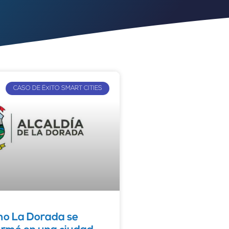
CASO DE ËXITO SMART CITIES
o La Dorada se