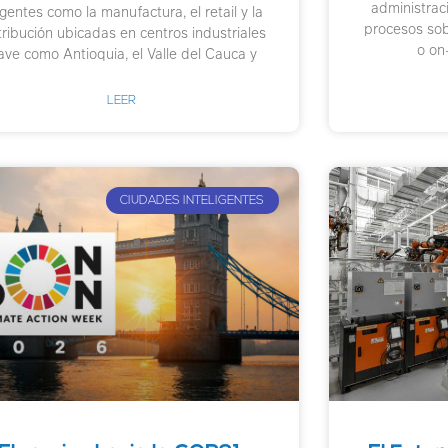
administrac
gentes como la manufactura, el retail y la
procesos sobr
tribución ubicadas en centros industriales
o on
ave como Antioquia, el Valle del Cauca y
LEER
CIUDADES INTELIGENTES