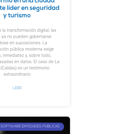
ormó en una ciudad
nte líder en seguridad
y turismo
 la transformación digital, las
 ya no pueden gobernarse
ose en suposiciones. La
ación pública moderna exige
n, inmediatez y, sobre todo,
asadas en datos. El caso de La
(Caldas) es un testimonio
extraordinario
LEER
SOFTWARE ENTIDADES PÚBLICAS