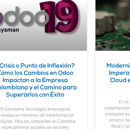
Crisis o Punto de Inflexión?
Moderniz
Cómo los Cambios en Odoo
Imperat
Impactan a la Empresa
Cloud e
olombiana y el Camino para
Superarlos con Éxito
En el 
contemporáneo
El panorama tecnológico empresarial
entidades pú
traviesa un momento de transformación
entorno de 
ofunda. Para las compañías en Colombia
fiscal y o
especialmente aquellas en sectores