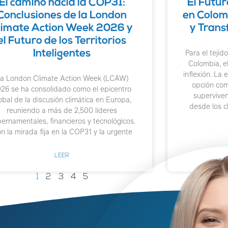
El camino hacia la COP31:
El Futu
Conclusiones de la London
en Colomb
limate Action Week 2026 y
y Trans
el Futuro de los Territorios
Para el teji
Inteligentes
Colombia, e
inflexión. La 
a London Climate Action Week (LCAW)
opción comp
26 se ha consolidado como el epicentro
superviven
obal de la discusión climática en Europa,
desde los c
reuniendo a más de 2,500 líderes
ernamentales, financieros y tecnológicos.
n la mirada fija en la COP31 y la urgente
LEER
1
2
3
4
5