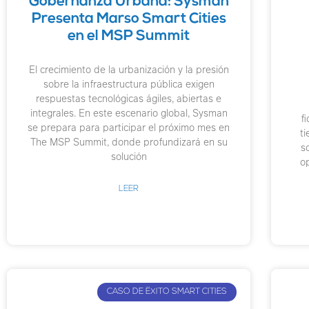
Gobernanza Urbana: Sysman
Presenta Marso Smart Cities
en el MSP Summit
El crecimiento de la urbanización y la presión
sobre la infraestructura pública exigen
respuestas tecnológicas ágiles, abiertas e
integrales. En este escenario global, Sysman
fi
se prepara para participar el próximo mes en
t
The MSP Summit, donde profundizará en su
s
solución
o
LEER
CASO DE ËXITO SMART CITIES