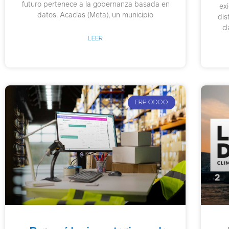
futuro pertenece a la gobernanza basada en
exi
datos. Acacías (Meta), un municipio
dis
cl
LEER
ERP ODOO