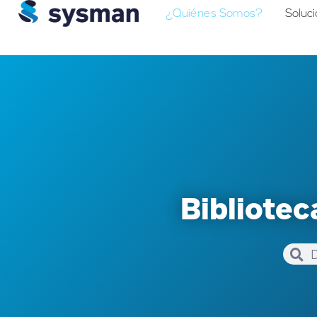
¿Quiénes Somos?
Soluc
Bibliote