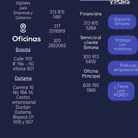
y PQRS
Digitales
para
313 815
Empresas y
Financiera
1481
Gobierno
Soporte
313 815
Simona
317
5264
3316919
Servicio al
Oficinas
320
Trabaja
cliente
2822062
con
Simona
Bogotá
nosotros
300 913
Calle 100
5400
# 19a – 50
Políticas
oficina 501
Oficina
empresaria
Principal
Duitama
608 765
Carrera 15
¿Tiene
1969
una
No 16A 14,
PQRS?
Centro
empresarial
Durdan
Duitama,
Boyacá Of
506 y 507