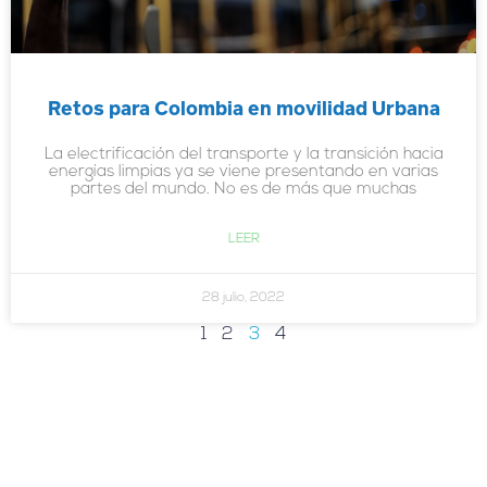
Retos para Colombia en movilidad Urbana
La electrificación del transporte y la transición hacia
energías limpias ya se viene presentando en varias
partes del mundo. No es de más que muchas
LEER
28 julio, 2022
1
2
3
4