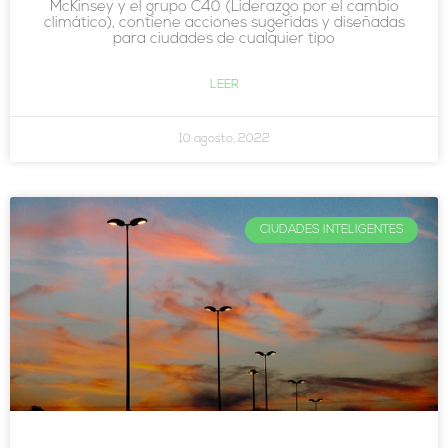
McKinsey y el grupo C40 (Liderazgo por el cambio
climático), contiene acciones sugeridas y diseñadas
para ciudades de cualquier tipo
LEER
10 agosto, 2022
CIUDADES INTELIGENTES