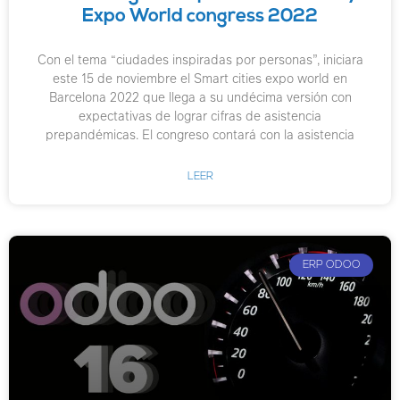
Expo World congress 2022
Con el tema “ciudades inspiradas por personas”, iniciara
este 15 de noviembre el Smart cities expo world en
Barcelona 2022 que llega a su undécima versión con
expectativas de lograr cifras de asistencia
prepandémicas. El congreso contará con la asistencia
LEER
ERP ODOO