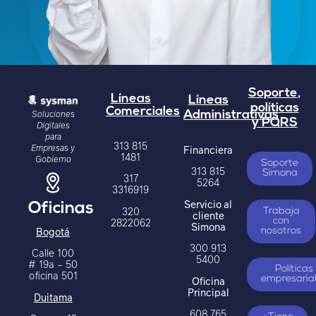
Soporte,
Líneas
Líneas
políticas
Comerciales
Soluciones
Administrativas
y PQRS
Digitales
para
313 815
Empresas y
Financiera
1481
Gobierno
Soporte
313 815
Simona
317
5264
3316919
Servicio al
Oficinas
320
Trabaja
cliente
2822062
con
Simona
Bogotá
nosotros
300 913
Calle 100
5400
# 19a – 50
Políticas
oficina 501
Oficina
empresaria
Principal
Duitama
608 765