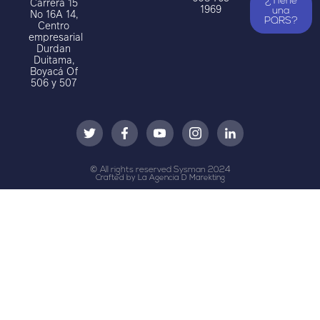
Carrera 15
¿Tiene
1969
una
No 16A 14,
PQRS?
Centro
empresarial
Durdan
Duitama,
Boyacá Of
506 y 507
© All rights reserved Sysman 2024
Crafted by La Agencia D Marekting