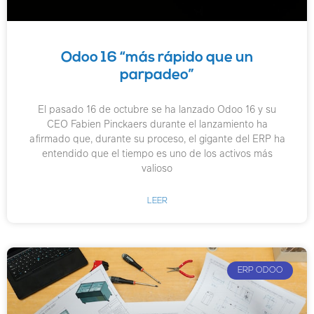
Odoo 16 “más rápido que un
parpadeo”
El pasado 16 de octubre se ha lanzado Odoo 16 y su
CEO Fabien Pinckaers durante el lanzamiento ha
afirmado que, durante su proceso, el gigante del ERP ha
entendido que el tiempo es uno de los activos más
valioso
LEER
ERP ODOO