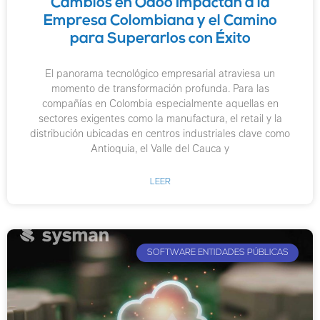
Cambios en Odoo Impactan a la
Empresa Colombiana y el Camino
para Superarlos con Éxito
El panorama tecnológico empresarial atraviesa un
momento de transformación profunda. Para las
compañías en Colombia especialmente aquellas en
sectores exigentes como la manufactura, el retail y la
distribución ubicadas en centros industriales clave como
Antioquia, el Valle del Cauca y
LEER
SOFTWARE ENTIDADES PÚBLICAS