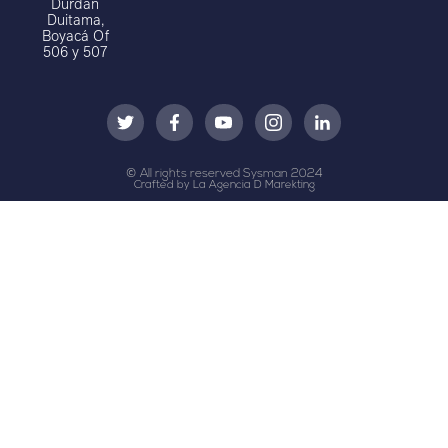
Durdan
Duitama,
Boyacá Of
506 y 507
© All rights reserved Sysman 2024
Crafted by La Agencia D Marekting