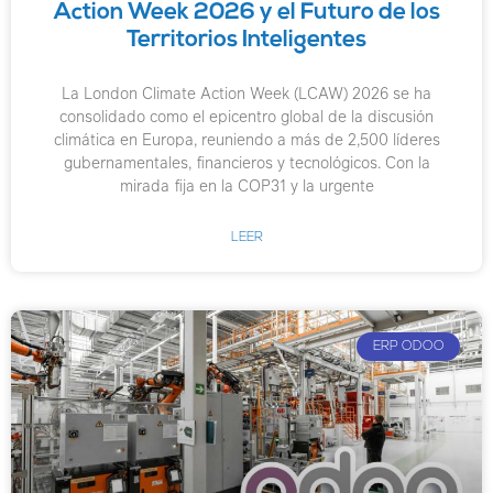
Action Week 2026 y el Futuro de los
Territorios Inteligentes
La London Climate Action Week (LCAW) 2026 se ha
consolidado como el epicentro global de la discusión
climática en Europa, reuniendo a más de 2,500 líderes
gubernamentales, financieros y tecnológicos. Con la
mirada fija en la COP31 y la urgente
LEER
ERP ODOO