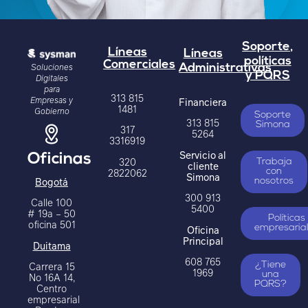
Soporte,
Líneas
Líneas
políticas
Comerciales
Soluciones
Administrativas
y PQRS
Digitales
para
313 815
Empresas y
Financiera
1481
Gobierno
Soporte
313 815
Simona
317
5264
3316919
Servicio al
Oficinas
320
Trabaja
cliente
2822062
con
Simona
Bogotá
nosotros
300 913
Calle 100
5400
# 19a – 50
Políticas
oficina 501
Oficina
empresaria
Principal
Duitama
608 765
Carrera 15
¿Tiene
1969
una
No 16A 14,
PQRS?
Centro
empresarial