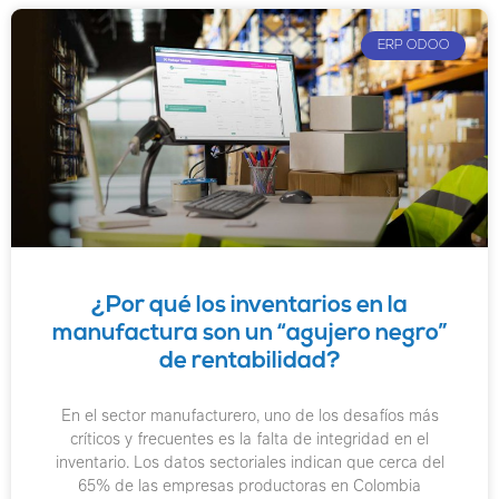
ERP ODOO
¿Por qué los inventarios en la
manufactura son un “agujero negro”
de rentabilidad?
En el sector manufacturero, uno de los desafíos más
críticos y frecuentes es la falta de integridad en el
inventario. Los datos sectoriales indican que cerca del
65% de las empresas productoras en Colombia