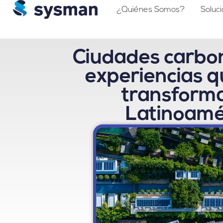
¿Quiénes Somos?
Soluc
Ciudades carbon
experiencias q
transform
Latinoamé