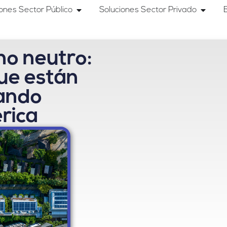
iones Sector Público
Soluciones Sector Privado
o neutro:
ue están
ando
rica