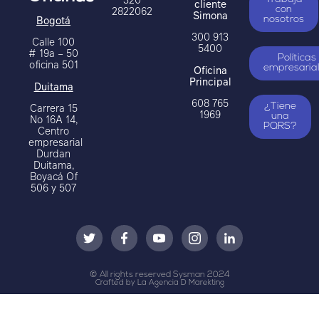
cliente
2822062
con
Simona
Bogotá
nosotros
300 913
Calle 100
5400
# 19a – 50
Políticas
oficina 501
Oficina
empresaria
Principal
Duitama
608 765
Carrera 15
¿Tiene
1969
una
No 16A 14,
PQRS?
Centro
empresarial
Durdan
Duitama,
Boyacá Of
506 y 507
© All rights reserved Sysman 2024
Crafted by La Agencia D Marekting