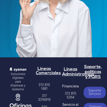
Soporte,
Líneas
Líneas
políticas
Comerciales
Soluciones
Administrativas
y PQRS
Digitales
para
313 815
Empresas y
Financiera
1481
Gobierno
Soporte
313 815
Simona
317
5264
3316919
Servicio al
Oficinas
320
Trabaja