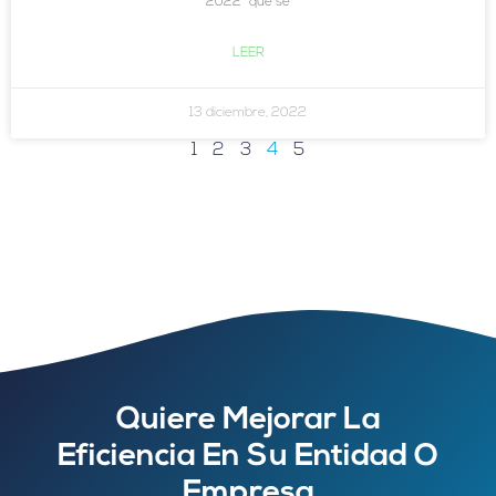
2022” que se
LEER
13 diciembre, 2022
1
2
3
4
5
Quiere Mejorar La
Eficiencia En Su Entidad O
Empresa